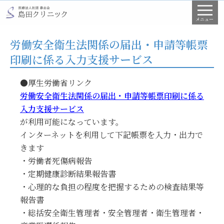
コ
ン
メニュー
テ
労働安全衛生法関係の届出・申請等帳票
ン
印刷に係る入力支援サービス
ツ
へ
●厚生労働省リンク
ス
労働安全衛生法関係の届出・申請等帳票印刷に係る
キ
入力支援サービス
ッ
が利用可能になっています。
プ
インターネットを利用して下記帳票を入力・出力で
きます
・労働者死傷病報告
・定期健康診断結果報告書
・心理的な負担の程度を把握するための検査結果等
報告書
・総括安全衛生管理者・安全管理者・衛生管理者・