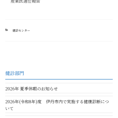
産業医選任報告
カ
健診センター
テ
ゴ
リ
ー
健診部門
2026年 夏季休暇のお知らせ
2026年(令和8年)度 伊丹市内で実施する健康診断につ
いて