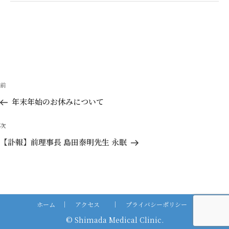
投
前
前
稿
の
年末年始のお休みについて
ナ
投
ビ
稿
次
次
ゲ
の
【訃報】前理事⻑ 島⽥泰明先⽣ 永眠
投
ー
稿
シ
ョ
ン
ホーム
｜
アクセス
｜
プライバシーポリシー
© Shimada Medical Clinic.