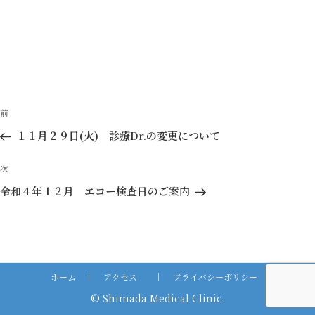
投
前
前
稿
の
１１月２９日(火) 診療Dr.の変更について
ナ
投
ビ
稿
次
次
ゲ
の
令和４年１２月 エコー検査日のご案内
投
ー
稿
シ
ョ
ン
ホーム
｜
アクセス
｜
プライバシーポリシー
© Shimada Medical Clinic.