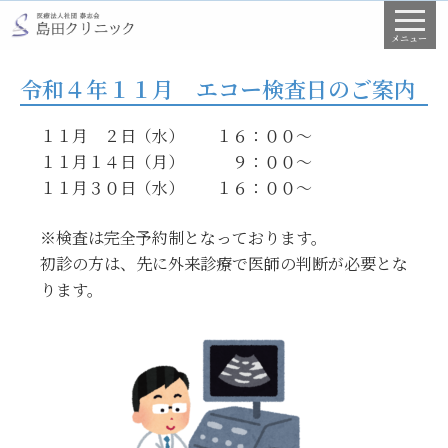
コ
ン
メニュー
テ
令和４年１１月 エコー検査日のご案内
ン
ツ
１１月 ２日（水） １６：００～
へ
１１月１４日（月） ９：００～
ス
１１月３０日（水） １６：００～
キ
ッ
※検査は完全予約制となっております。
プ
初診の方は、先に外来診療で医師の判断が必要とな
ります。