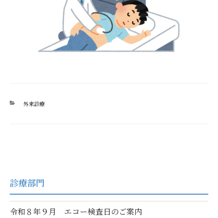
カ
外来診療
テ
ゴ
リ
ー
診療部門
令和８年９月 エコー検査日のご案内