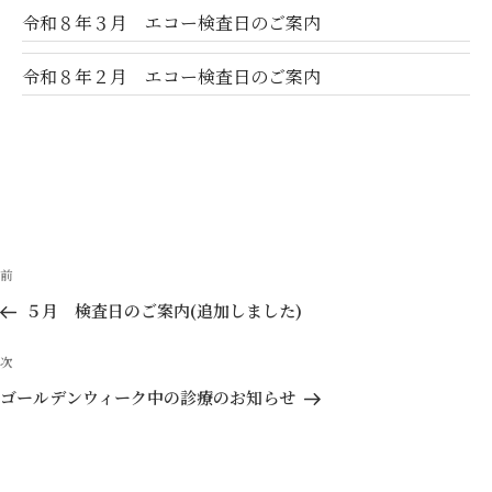
令和８年３月 エコー検査日のご案内
令和８年２月 エコー検査日のご案内
投
前
前
稿
の
５月 検査日のご案内(追加しました)
ナ
投
ビ
稿
次
次
ゲ
の
ゴールデンウィーク中の診療のお知らせ
投
ー
稿
シ