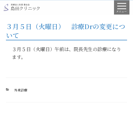
コ
ン
メニュー
テ
３月５日（火曜日） 診療Drの変更につ
ン
いて
ツ
へ
３月５日（火曜日）午前は、院長先生の診療になり
ス
ます。
キ
ッ
プ
カ
外来診療
テ
ゴ
リ
ー